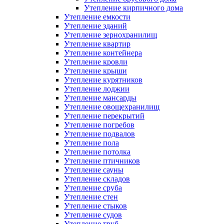
Утепление кирпичного дома
Утепление емкости
Утепление зданий
Утепление зернохранилищ
Утепление квартир
Утепление контейнера
Утепление кровли
Утепление крыши
Утепление курятников
Утепление лоджии
Утепление мансарды
Утепление овощехранилищ
Утепление перекрытий
Утепление погребов
Утепление подвалов
Утепление пола
Утепление потолка
Утепление птичников
Утепление сауны
Утепление складов
Утепление сруба
Утепление стен
Утепление стыков
Утепление судов
Утепление труб