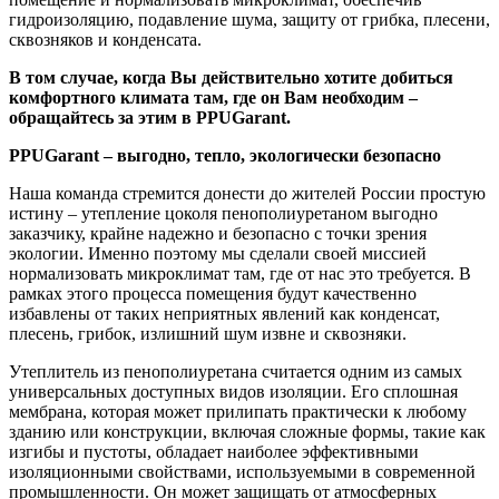
гидроизоляцию, подавление шума, защиту от грибка, плесени,
сквозняков и конденсата.
В том случае, когда Вы действительно хотите добиться
комфортного климата там, где он Вам необходим –
обращайтесь за этим в PPUGarant.
PPUGarant – выгодно, тепло, экологически безопасно
Наша команда стремится донести до жителей России простую
истину – утепление цоколя пенополиуретаном выгодно
заказчику, крайне надежно и безопасно с точки зрения
экологии. Именно поэтому мы сделали своей миссией
нормализовать микроклимат там, где от нас это требуется. В
рамках этого процесса помещения будут качественно
избавлены от таких неприятных явлений как конденсат,
плесень, грибок, излишний шум извне и сквозняки.
Утеплитель из пенополиуретана считается одним из самых
универсальных доступных видов изоляции. Его сплошная
мембрана, которая может прилипать практически к любому
зданию или конструкции, включая сложные формы, такие как
изгибы и пустоты, обладает наиболее эффективными
изоляционными свойствами, используемыми в современной
промышленности. Он может защищать от атмосферных