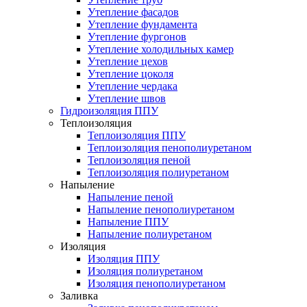
Утепление фасадов
Утепление фундамента
Утепление фургонов
Утепление холодильных камер
Утепление цехов
Утепление цоколя
Утепление чердака
Утепление швов
Гидроизоляция ППУ
Теплоизоляция
Теплоизоляция ППУ
Теплоизоляция пенополиуретаном
Теплоизоляция пеной
Теплоизоляция полиуретаном
Напыление
Напыление пеной
Напыление пенополиуретаном
Напыление ППУ
Напыление полиуретаном
Изоляция
Изоляция ППУ
Изоляция полиуретаном
Изоляция пенополиуретаном
Заливка