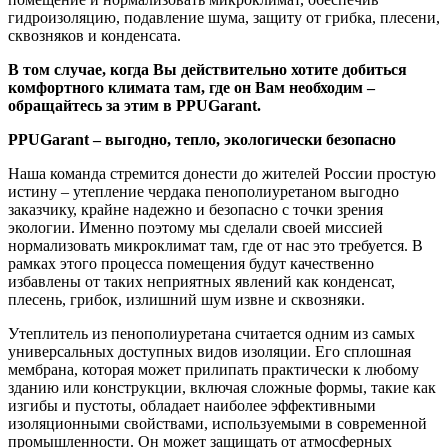
гидроизоляцию, подавление шума, защиту от грибка, плесени,
сквозняков и конденсата.
В том случае, когда Вы действительно хотите добиться
комфортного климата там, где он Вам необходим –
обращайтесь за этим в PPUGarant.
PPUGarant – выгодно, тепло, экологически безопасно
Наша команда стремится донести до жителей России простую
истину – утепление чердака пенополиуретаном выгодно
заказчику, крайне надежно и безопасно с точки зрения
экологии. Именно поэтому мы сделали своей миссией
нормализовать микроклимат там, где от нас это требуется. В
рамках этого процесса помещения будут качественно
избавлены от таких неприятных явлений как конденсат,
плесень, грибок, излишний шум извне и сквозняки.
Утеплитель из пенополиуретана считается одним из самых
универсальных доступных видов изоляции. Его сплошная
мембрана, которая может прилипать практически к любому
зданию или конструкции, включая сложные формы, такие как
изгибы и пустоты, обладает наиболее эффективными
изоляционными свойствами, используемыми в современной
промышленности. Он может защищать от атмосферных