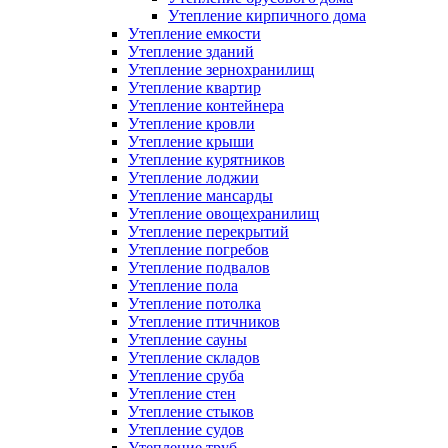
Утепление кирпичного дома
Утепление емкости
Утепление зданий
Утепление зернохранилищ
Утепление квартир
Утепление контейнера
Утепление кровли
Утепление крыши
Утепление курятников
Утепление лоджии
Утепление мансарды
Утепление овощехранилищ
Утепление перекрытий
Утепление погребов
Утепление подвалов
Утепление пола
Утепление потолка
Утепление птичников
Утепление сауны
Утепление складов
Утепление сруба
Утепление стен
Утепление стыков
Утепление судов
Утепление труб