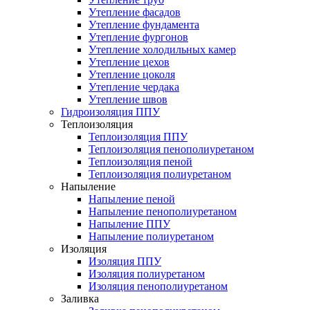
Утепление фасадов
Утепление фундамента
Утепление фургонов
Утепление холодильных камер
Утепление цехов
Утепление цоколя
Утепление чердака
Утепление швов
Гидроизоляция ППУ
Теплоизоляция
Теплоизоляция ППУ
Теплоизоляция пенополиуретаном
Теплоизоляция пеной
Теплоизоляция полиуретаном
Напыление
Напыление пеной
Напыление пенополиуретаном
Напыление ППУ
Напыление полиуретаном
Изоляция
Изоляция ППУ
Изоляция полиуретаном
Изоляция пенополиуретаном
Заливка