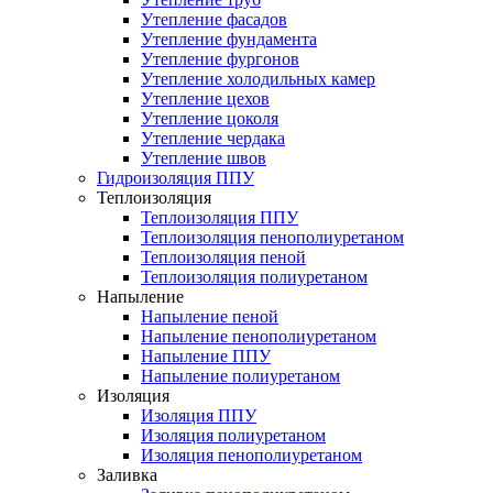
Утепление фасадов
Утепление фундамента
Утепление фургонов
Утепление холодильных камер
Утепление цехов
Утепление цоколя
Утепление чердака
Утепление швов
Гидроизоляция ППУ
Теплоизоляция
Теплоизоляция ППУ
Теплоизоляция пенополиуретаном
Теплоизоляция пеной
Теплоизоляция полиуретаном
Напыление
Напыление пеной
Напыление пенополиуретаном
Напыление ППУ
Напыление полиуретаном
Изоляция
Изоляция ППУ
Изоляция полиуретаном
Изоляция пенополиуретаном
Заливка