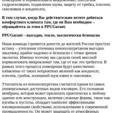
гидроизоляцию, подавление шума, защиту от грибка, плесени,
сквозняков и конденсата.
В том случае, когда Вы действительно хотите добиться
комфортного климата там, где он Вам необходим –
обращайтесь за этим в PPUGarant.
PPUGarant – выгодно, тепло, экологически безопасно
Наша команда стремится донести до жителей России простую
истину – утепление птичника пенополиуретаном выгодно
заказчику, крайне надежно и безопасно с точки зрения
экологии. Именно поэтому мы сделали своей миссией
нормализовать микроклимат там, где от нас это требуется. В
рамках этого процесса помещения будут качественно
избавлены от таких неприятных явлений как конденсат,
плесень, грибок, излишний шум извне и сквозняки.
Утеплитель из пенополиуретана считается одним из самых
универсальных доступных видов изоляции. Его сплошная
мембрана, которая может прилипать практически к любому
зданию или конструкции, включая сложные формы, такие как
изгибы и пустоты, обладает наиболее эффективными
изоляционными свойствами, используемыми в современной
промышленности. Он может защищать от атмосферных