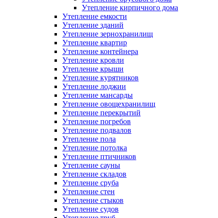
Утепление кирпичного дома
Утепление емкости
Утепление зданий
Утепление зернохранилищ
Утепление квартир
Утепление контейнера
Утепление кровли
Утепление крыши
Утепление курятников
Утепление лоджии
Утепление мансарды
Утепление овощехранилищ
Утепление перекрытий
Утепление погребов
Утепление подвалов
Утепление пола
Утепление потолка
Утепление птичников
Утепление сауны
Утепление складов
Утепление сруба
Утепление стен
Утепление стыков
Утепление судов
Утепление труб