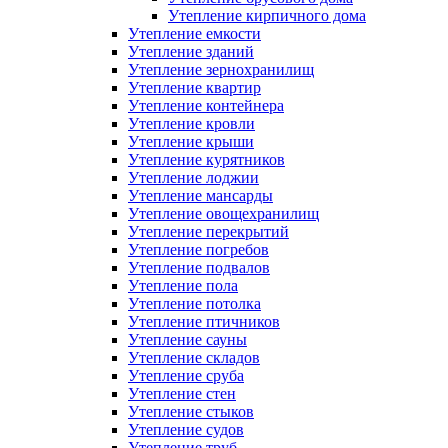
Утепление кирпичного дома
Утепление емкости
Утепление зданий
Утепление зернохранилищ
Утепление квартир
Утепление контейнера
Утепление кровли
Утепление крыши
Утепление курятников
Утепление лоджии
Утепление мансарды
Утепление овощехранилищ
Утепление перекрытий
Утепление погребов
Утепление подвалов
Утепление пола
Утепление потолка
Утепление птичников
Утепление сауны
Утепление складов
Утепление сруба
Утепление стен
Утепление стыков
Утепление судов
Утепление труб