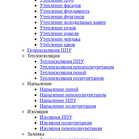
Утепление фасадов
Утепление фундамента
Утепление фургонов
Утепление холодильных камер
Утепление цехов
Утепление цоколя
Утепление чердака
Утепление швов
Гидроизоляция ППУ
Теплоизоляция
Теплоизоляция ППУ
Теплоизоляция пенополиуретаном
Теплоизоляция пеной
Теплоизоляция полиуретаном
Напыление
Напыление пеной
Напыление пенополиуретаном
Напыление ППУ
Напыление полиуретаном
Изоляция
Изоляция ППУ
Изоляция полиуретаном
Изоляция пенополиуретаном
Заливка