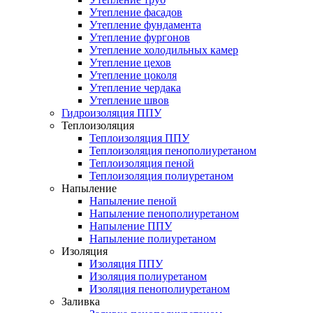
Утепление фасадов
Утепление фундамента
Утепление фургонов
Утепление холодильных камер
Утепление цехов
Утепление цоколя
Утепление чердака
Утепление швов
Гидроизоляция ППУ
Теплоизоляция
Теплоизоляция ППУ
Теплоизоляция пенополиуретаном
Теплоизоляция пеной
Теплоизоляция полиуретаном
Напыление
Напыление пеной
Напыление пенополиуретаном
Напыление ППУ
Напыление полиуретаном
Изоляция
Изоляция ППУ
Изоляция полиуретаном
Изоляция пенополиуретаном
Заливка