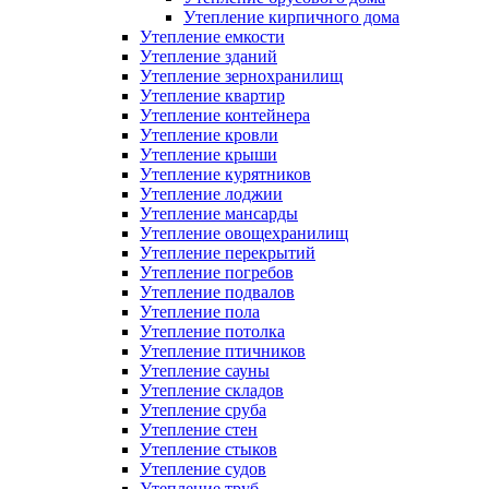
Утепление кирпичного дома
Утепление емкости
Утепление зданий
Утепление зернохранилищ
Утепление квартир
Утепление контейнера
Утепление кровли
Утепление крыши
Утепление курятников
Утепление лоджии
Утепление мансарды
Утепление овощехранилищ
Утепление перекрытий
Утепление погребов
Утепление подвалов
Утепление пола
Утепление потолка
Утепление птичников
Утепление сауны
Утепление складов
Утепление сруба
Утепление стен
Утепление стыков
Утепление судов
Утепление труб