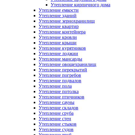
Утепление кирпичного дома
Утепление емкости
Утепление зданий
Утепление зернохранилищ
Утепление квартир
Утепление контейнера
Утепление кровли
Утепление крыши
Утепление курятников
Утепление лоджии
Утепление мансарды
Утепление овощехранилищ
Утепление перекрытий
Утепление погребов
Утепление подвалов
Утепление пола
Утепление потолка
Утепление птичников
Утепление сауны
Утепление складов
Утепление сруба
Утепление стен
Утепление стыков
Утепление судов
Утепление труб