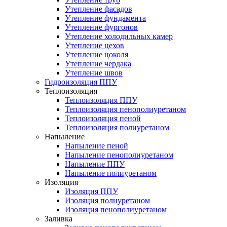
Утепление фасадов
Утепление фундамента
Утепление фургонов
Утепление холодильных камер
Утепление цехов
Утепление цоколя
Утепление чердака
Утепление швов
Гидроизоляция ППУ
Теплоизоляция
Теплоизоляция ППУ
Теплоизоляция пенополиуретаном
Теплоизоляция пеной
Теплоизоляция полиуретаном
Напыление
Напыление пеной
Напыление пенополиуретаном
Напыление ППУ
Напыление полиуретаном
Изоляция
Изоляция ППУ
Изоляция полиуретаном
Изоляция пенополиуретаном
Заливка