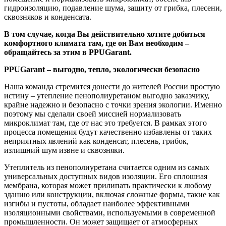
гидроизоляцию, подавление шума, защиту от грибка, плесени,
сквозняков и конденсата.
В том случае, когда Вы действительно хотите добиться
комфортного климата там, где он Вам необходим –
обращайтесь за этим в PPUGarant.
PPUGarant – выгодно, тепло, экологически безопасно
Наша команда стремится донести до жителей России простую
истину – утепление пенополиуретаном выгодно заказчику,
крайне надежно и безопасно с точки зрения экологии. Именно
поэтому мы сделали своей миссией нормализовать
микроклимат там, где от нас это требуется. В рамках этого
процесса помещения будут качественно избавлены от таких
неприятных явлений как конденсат, плесень, грибок,
излишний шум извне и сквозняки.
Утеплитель из пенополиуретана считается одним из самых
универсальных доступных видов изоляции. Его сплошная
мембрана, которая может прилипать практически к любому
зданию или конструкции, включая сложные формы, такие как
изгибы и пустоты, обладает наиболее эффективными
изоляционными свойствами, используемыми в современной
промышленности. Он может защищает от атмосферных