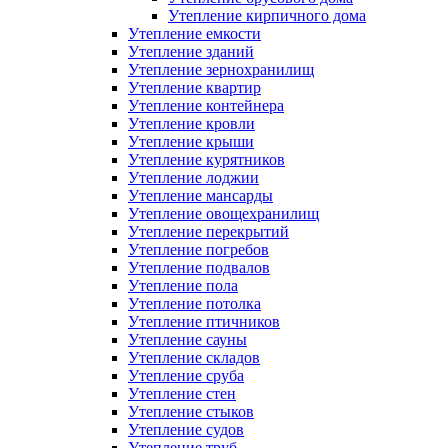
Утепление кирпичного дома
Утепление емкости
Утепление зданий
Утепление зернохранилищ
Утепление квартир
Утепление контейнера
Утепление кровли
Утепление крыши
Утепление курятников
Утепление лоджии
Утепление мансарды
Утепление овощехранилищ
Утепление перекрытий
Утепление погребов
Утепление подвалов
Утепление пола
Утепление потолка
Утепление птичников
Утепление сауны
Утепление складов
Утепление сруба
Утепление стен
Утепление стыков
Утепление судов
Утепление труб