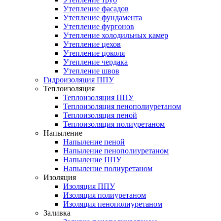
Утепление фасадов
Утепление фундамента
Утепление фургонов
Утепление холодильных камер
Утепление цехов
Утепление цоколя
Утепление чердака
Утепление швов
Гидроизоляция ППУ
Теплоизоляция
Теплоизоляция ППУ
Теплоизоляция пенополиуретаном
Теплоизоляция пеной
Теплоизоляция полиуретаном
Напыление
Напыление пеной
Напыление пенополиуретаном
Напыление ППУ
Напыление полиуретаном
Изоляция
Изоляция ППУ
Изоляция полиуретаном
Изоляция пенополиуретаном
Заливка