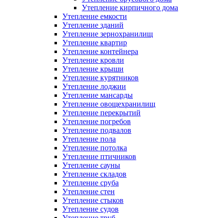
Утепление кирпичного дома
Утепление емкости
Утепление зданий
Утепление зернохранилищ
Утепление квартир
Утепление контейнера
Утепление кровли
Утепление крыши
Утепление курятников
Утепление лоджии
Утепление мансарды
Утепление овощехранилищ
Утепление перекрытий
Утепление погребов
Утепление подвалов
Утепление пола
Утепление потолка
Утепление птичников
Утепление сауны
Утепление складов
Утепление сруба
Утепление стен
Утепление стыков
Утепление судов
Утепление труб