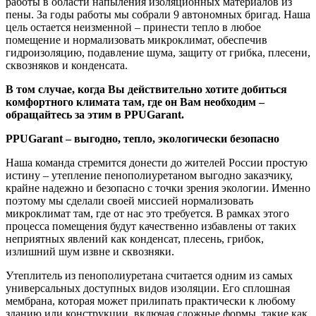
работы в области напыления изоляционных материалов из
пены. За годы работы мы собрали 9 автономных бригад. Наша
цель остается неизменной – принести тепло в любое
помещение и нормализовать микроклимат, обеспечив
гидроизоляцию, подавление шума, защиту от грибка, плесени,
сквозняков и конденсата.
В том случае, когда Вы действительно хотите добиться
комфортного климата там, где он Вам необходим –
обращайтесь за этим в PPUGarant.
PPUGarant – выгодно, тепло, экологически безопасно
Наша команда стремится донести до жителей России простую
истину – утепление пенополиуретаном выгодно заказчику,
крайне надежно и безопасно с точки зрения экологии. Именно
поэтому мы сделали своей миссией нормализовать
микроклимат там, где от нас это требуется. В рамках этого
процесса помещения будут качественно избавлены от таких
неприятных явлений как конденсат, плесень, грибок,
излишний шум извне и сквозняки.
Утеплитель из пенополиуретана считается одним из самых
универсальных доступных видов изоляции. Его сплошная
мембрана, которая может прилипать практически к любому
зданию или конструкции, включая сложные формы, такие как