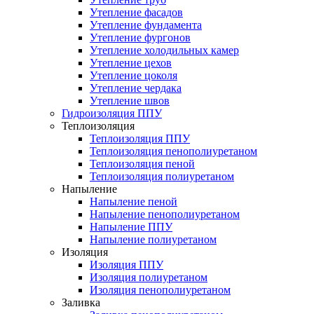
Утепление фасадов
Утепление фундамента
Утепление фургонов
Утепление холодильных камер
Утепление цехов
Утепление цоколя
Утепление чердака
Утепление швов
Гидроизоляция ППУ
Теплоизоляция
Теплоизоляция ППУ
Теплоизоляция пенополиуретаном
Теплоизоляция пеной
Теплоизоляция полиуретаном
Напыление
Напыление пеной
Напыление пенополиуретаном
Напыление ППУ
Напыление полиуретаном
Изоляция
Изоляция ППУ
Изоляция полиуретаном
Изоляция пенополиуретаном
Заливка