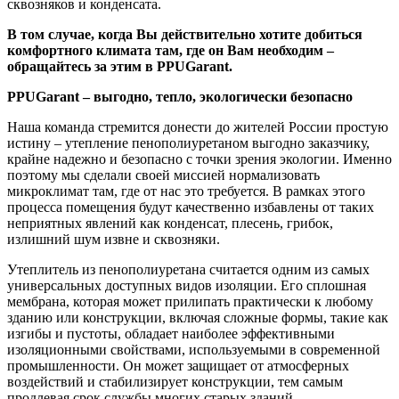
сквозняков и конденсата.
В том случае, когда Вы действительно хотите добиться
комфортного климата там, где он Вам необходим –
обращайтесь за этим в PPUGarant.
PPUGarant – выгодно, тепло, экологически безопасно
Наша команда стремится донести до жителей России простую
истину – утепление пенополиуретаном выгодно заказчику,
крайне надежно и безопасно с точки зрения экологии. Именно
поэтому мы сделали своей миссией нормализовать
микроклимат там, где от нас это требуется. В рамках этого
процесса помещения будут качественно избавлены от таких
неприятных явлений как конденсат, плесень, грибок,
излишний шум извне и сквозняки.
Утеплитель из пенополиуретана считается одним из самых
универсальных доступных видов изоляции. Его сплошная
мембрана, которая может прилипать практически к любому
зданию или конструкции, включая сложные формы, такие как
изгибы и пустоты, обладает наиболее эффективными
изоляционными свойствами, используемыми в современной
промышленности. Он может защищает от атмосферных
воздействий и стабилизирует конструкции, тем самым
продлевая срок службы многих старых зданий.