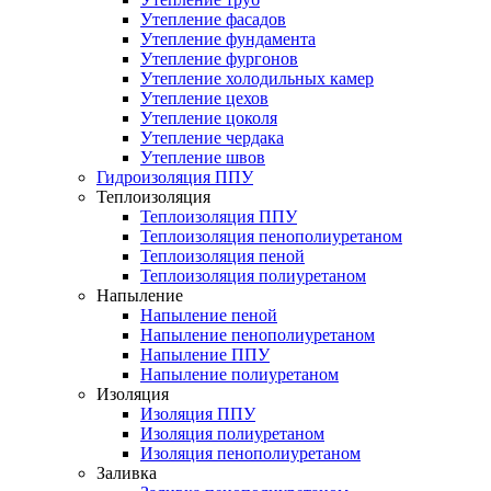
Утепление фасадов
Утепление фундамента
Утепление фургонов
Утепление холодильных камер
Утепление цехов
Утепление цоколя
Утепление чердака
Утепление швов
Гидроизоляция ППУ
Теплоизоляция
Теплоизоляция ППУ
Теплоизоляция пенополиуретаном
Теплоизоляция пеной
Теплоизоляция полиуретаном
Напыление
Напыление пеной
Напыление пенополиуретаном
Напыление ППУ
Напыление полиуретаном
Изоляция
Изоляция ППУ
Изоляция полиуретаном
Изоляция пенополиуретаном
Заливка