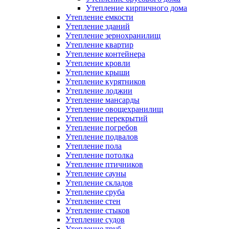
Утепление кирпичного дома
Утепление емкости
Утепление зданий
Утепление зернохранилищ
Утепление квартир
Утепление контейнера
Утепление кровли
Утепление крыши
Утепление курятников
Утепление лоджии
Утепление мансарды
Утепление овощехранилищ
Утепление перекрытий
Утепление погребов
Утепление подвалов
Утепление пола
Утепление потолка
Утепление птичников
Утепление сауны
Утепление складов
Утепление сруба
Утепление стен
Утепление стыков
Утепление судов
Утепление труб