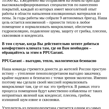
10.000 м2. Ежедневно мы отправляем на объекты бригады
высококвалифицированных специалистов по нанесению
покрытий, каждый из которых имеет многолетний опыт
работы в области напыления изоляционных материалов из
пены. За годы работы мы собрали 9 автономных бригад. Наша
цель остается неизменной – принести тепло в любое
помещение и нормализовать микроклимат, обеспечив
гидроизоляцию, подавление шума, защиту от грибка, плесени,
сквозняков и конденсата.
В том случае, когда Вы действительно хотите добиться
комфортного климата там, где он Вам необходим –
обращайтесь за этим в PPUGarant.
PPUGarant – выгодно, тепло, экологически безопасно
Наша команда стремится донести до жителей России простую
истину – утепление пенополиуретаном выгодно заказчику,
крайне надежно и безопасно с точки зрения экологии. Именно
поэтому мы сделали своей миссией нормализовать
микроклимат там, где от нас это требуется. В рамках этого
процесса помещения будут качественно избавлены от таких
неприятных явлений как конденсат, плесень, грибок,
излишний шум извне и сквозняки.
Утеплитель из пенополиуретана считается одним из самых