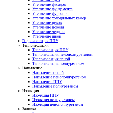
Утепление фасадов
Утепление фундамента
Утепление фургонов
Утепление холодильных камер
Утепление цехов
Утепление цоколя
Утепление чердака
Утепление швов
Гидроизоляция ППУ
Теплоизоляция
Теплоизоляция ППУ
Теплоизоляция пенополиуретаном
Теплоизоляция пеной
Теплоизоляция полиуретаном
Напыление
Напыление пеной
Напыление пенополиуретаном
Напыление ППУ
Напыление полиуретаном
Изоляция
Изоляция ППУ
Изоляция полиуретаном
Изоляция пенополиуретаном
Заливка