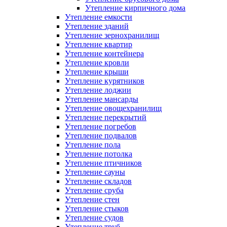
Утепление кирпичного дома
Утепление емкости
Утепление зданий
Утепление зернохранилищ
Утепление квартир
Утепление контейнера
Утепление кровли
Утепление крыши
Утепление курятников
Утепление лоджии
Утепление мансарды
Утепление овощехранилищ
Утепление перекрытий
Утепление погребов
Утепление подвалов
Утепление пола
Утепление потолка
Утепление птичников
Утепление сауны
Утепление складов
Утепление сруба
Утепление стен
Утепление стыков
Утепление судов
Утепление труб