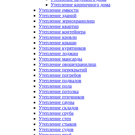
Утепление кирпичного дома
Утепление емкости
Утепление зданий
Утепление зернохранилищ
Утепление квартир
Утепление контейнера
Утепление кровли
Утепление крыши
Утепление курятников
Утепление лоджии
Утепление мансарды
Утепление овощехранилищ
Утепление перекрытий
Утепление погребов
Утепление подвалов
Утепление пола
Утепление потолка
Утепление птичников
Утепление сауны
Утепление складов
Утепление сруба
Утепление стен
Утепление стыков
Утепление судов
Утепление труб