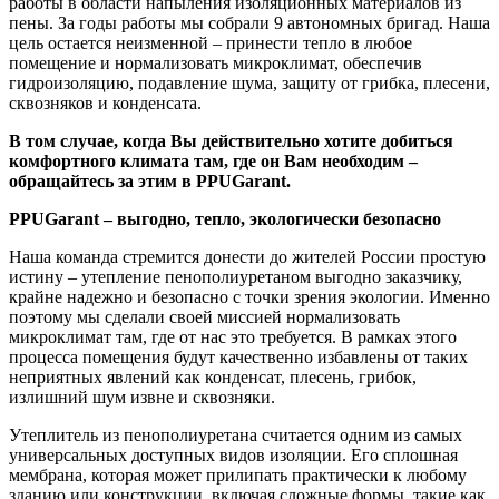
работы в области напыления изоляционных материалов из
пены. За годы работы мы собрали 9 автономных бригад. Наша
цель остается неизменной – принести тепло в любое
помещение и нормализовать микроклимат, обеспечив
гидроизоляцию, подавление шума, защиту от грибка, плесени,
сквозняков и конденсата.
В том случае, когда Вы действительно хотите добиться
комфортного климата там, где он Вам необходим –
обращайтесь за этим в PPUGarant.
PPUGarant – выгодно, тепло, экологически безопасно
Наша команда стремится донести до жителей России простую
истину – утепление пенополиуретаном выгодно заказчику,
крайне надежно и безопасно с точки зрения экологии. Именно
поэтому мы сделали своей миссией нормализовать
микроклимат там, где от нас это требуется. В рамках этого
процесса помещения будут качественно избавлены от таких
неприятных явлений как конденсат, плесень, грибок,
излишний шум извне и сквозняки.
Утеплитель из пенополиуретана считается одним из самых
универсальных доступных видов изоляции. Его сплошная
мембрана, которая может прилипать практически к любому
зданию или конструкции, включая сложные формы, такие как