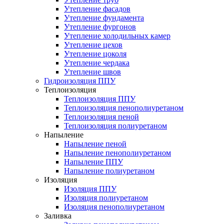
Утепление фасадов
Утепление фундамента
Утепление фургонов
Утепление холодильных камер
Утепление цехов
Утепление цоколя
Утепление чердака
Утепление швов
Гидроизоляция ППУ
Теплоизоляция
Теплоизоляция ППУ
Теплоизоляция пенополиуретаном
Теплоизоляция пеной
Теплоизоляция полиуретаном
Напыление
Напыление пеной
Напыление пенополиуретаном
Напыление ППУ
Напыление полиуретаном
Изоляция
Изоляция ППУ
Изоляция полиуретаном
Изоляция пенополиуретаном
Заливка