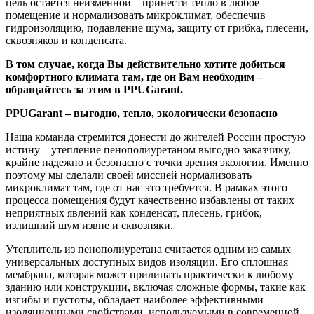
цель остается неизменной – принести тепло в любое
помещение и нормализовать микроклимат, обеспечив
гидроизоляцию, подавление шума, защиту от грибка, плесени,
сквозняков и конденсата.
В том случае, когда Вы действительно хотите добиться
комфортного климата там, где он Вам необходим –
обращайтесь за этим в PPUGarant.
PPUGarant – выгодно, тепло, экологически безопасно
Наша команда стремится донести до жителей России простую
истину – утепление пенополиуретаном выгодно заказчику,
крайне надежно и безопасно с точки зрения экологии. Именно
поэтому мы сделали своей миссией нормализовать
микроклимат там, где от нас это требуется. В рамках этого
процесса помещения будут качественно избавлены от таких
неприятных явлений как конденсат, плесень, грибок,
излишний шум извне и сквозняки.
Утеплитель из пенополиуретана считается одним из самых
универсальных доступных видов изоляции. Его сплошная
мембрана, которая может прилипать практически к любому
зданию или конструкции, включая сложные формы, такие как
изгибы и пустоты, обладает наиболее эффективными
изоляционными свойствами, используемыми в современной