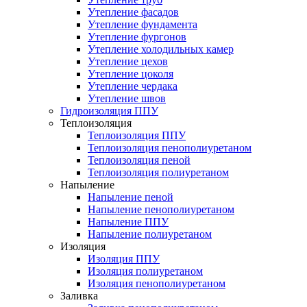
Утепление фасадов
Утепление фундамента
Утепление фургонов
Утепление холодильных камер
Утепление цехов
Утепление цоколя
Утепление чердака
Утепление швов
Гидроизоляция ППУ
Теплоизоляция
Теплоизоляция ППУ
Теплоизоляция пенополиуретаном
Теплоизоляция пеной
Теплоизоляция полиуретаном
Напыление
Напыление пеной
Напыление пенополиуретаном
Напыление ППУ
Напыление полиуретаном
Изоляция
Изоляция ППУ
Изоляция полиуретаном
Изоляция пенополиуретаном
Заливка