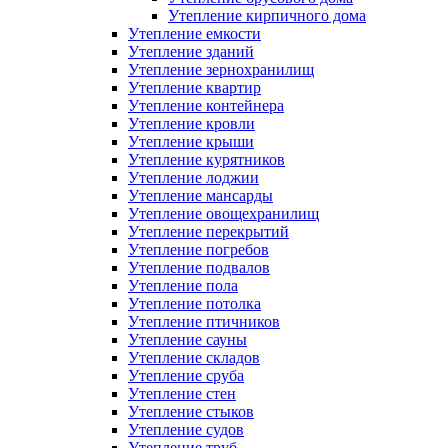
Утепление кирпичного дома
Утепление емкости
Утепление зданий
Утепление зернохранилищ
Утепление квартир
Утепление контейнера
Утепление кровли
Утепление крыши
Утепление курятников
Утепление лоджии
Утепление мансарды
Утепление овощехранилищ
Утепление перекрытий
Утепление погребов
Утепление подвалов
Утепление пола
Утепление потолка
Утепление птичников
Утепление сауны
Утепление складов
Утепление сруба
Утепление стен
Утепление стыков
Утепление судов
Утепление труб