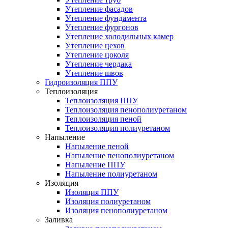
Утепление фасадов
Утепление фундамента
Утепление фургонов
Утепление холодильных камер
Утепление цехов
Утепление цоколя
Утепление чердака
Утепление швов
Гидроизоляция ППУ
Теплоизоляция
Теплоизоляция ППУ
Теплоизоляция пенополиуретаном
Теплоизоляция пеной
Теплоизоляция полиуретаном
Напыление
Напыление пеной
Напыление пенополиуретаном
Напыление ППУ
Напыление полиуретаном
Изоляция
Изоляция ППУ
Изоляция полиуретаном
Изоляция пенополиуретаном
Заливка