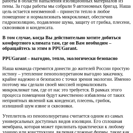
работы в области напыления изоляционных материалов из
пены. За годы работы мы собрали 9 автономных бригад. Наша
цель остается неизменной – принести тепло в любое
помещение и нормализовать микроклимат, обеспечив
гидроизоляцию, подавление шума, защиту от грибка, плесени,
сквозняков и конденсата.
В том случае, когда Вы действительно хотите добиться
комфортного климата там, где он Вам необходим –
обращайтесь за этим в PPUGarant.
PPUGarant – выгодно, тепло, экологически безопасно
Наша команда стремится донести до жителей России простую
истину – утепление пенополиуретаном выгодно заказчику,
крайне надежно и безопасно с точки зрения экологии. Именно
поэтому мы сделали своей миссией нормализовать
микроклимат там, где от нас это требуется. В рамках этого
процесса помещения будут качественно избавлены от таких
неприятных явлений как конденсат, плесень, грибок,
излишний шум извне и сквозняки.
Утеплитель из пенополиуретана считается одним из самых
универсальных доступных видов изоляции. Его сплошная
мембрана, которая может прилипать практически к любому
зданию или конструкции, включая сложные формы, такие как