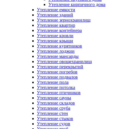
Утепление кирпичного дома
Утепление емкости
Утепление зданий
Утепление зернохранилищ
Утепление квартир
Утепление контейнера
Утепление кровли
Утепление крыши
Утепление курятников
Утепление лоджии
Утепление мансарды
Утепление овощехранилищ
Утепление перекрытий
Утепление погребов
Утепление подвалов
Утепление пола
Утепление потолка
Утепление птичников
Утепление сауны
Утепление складов
Утепление сруба
Утепление стен
Утепление стыков
Утепление судов
Утепление труб