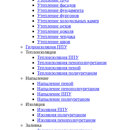
Утепление фасадов
Утепление фундамента
Утепление фургонов
Утепление холодильных камер
Утепление цехов
Утепление цоколя
Утепление чердака
Утепление швов
Гидроизоляция ППУ
Теплоизоляция
Теплоизоляция ППУ
Теплоизоляция пенополиуретаном
Теплоизоляция пеной
Теплоизоляция полиуретаном
Напыление
Напыление пеной
Напыление пенополиуретаном
Напыление ППУ
Напыление полиуретаном
Изоляция
Изоляция ППУ
Изоляция полиуретаном
Изоляция пенополиуретаном
Заливка