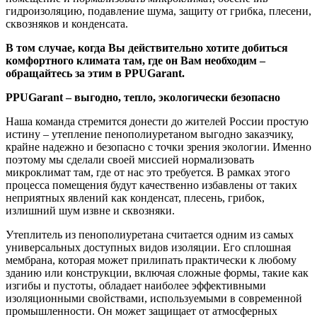
гидроизоляцию, подавление шума, защиту от грибка, плесени,
сквозняков и конденсата.
В том случае, когда Вы действительно хотите добиться
комфортного климата там, где он Вам необходим –
обращайтесь за этим в PPUGarant.
PPUGarant – выгодно, тепло, экологически безопасно
Наша команда стремится донести до жителей России простую
истину – утепление пенополиуретаном выгодно заказчику,
крайне надежно и безопасно с точки зрения экологии. Именно
поэтому мы сделали своей миссией нормализовать
микроклимат там, где от нас это требуется. В рамках этого
процесса помещения будут качественно избавлены от таких
неприятных явлений как конденсат, плесень, грибок,
излишний шум извне и сквозняки.
Утеплитель из пенополиуретана считается одним из самых
универсальных доступных видов изоляции. Его сплошная
мембрана, которая может прилипать практически к любому
зданию или конструкции, включая сложные формы, такие как
изгибы и пустоты, обладает наиболее эффективными
изоляционными свойствами, используемыми в современной
промышленности. Он может защищает от атмосферных