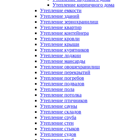
Утепление кирпичного дома
Утепление емкости
Утепление зданий
Утепление зернохранилищ
Утепление квартир
Утепление контейнера
Утепление кровли
Утепление крыши
Утепление курятников
Утепление лоджии
Утепление мансарды
Утепление овощехранилищ
Утепление перекрытий
Утепление погребов
Утепление подвалов
Утепление пола
Утепление потолка
Утепление птичников
Утепление сауны
Утепление складов
Утепление сруба
Утепление стен
Утепление стыков
Утепление судов
Утепление труб