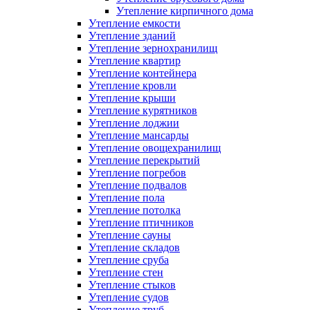
Утепление кирпичного дома
Утепление емкости
Утепление зданий
Утепление зернохранилищ
Утепление квартир
Утепление контейнера
Утепление кровли
Утепление крыши
Утепление курятников
Утепление лоджии
Утепление мансарды
Утепление овощехранилищ
Утепление перекрытий
Утепление погребов
Утепление подвалов
Утепление пола
Утепление потолка
Утепление птичников
Утепление сауны
Утепление складов
Утепление сруба
Утепление стен
Утепление стыков
Утепление судов
Утепление труб