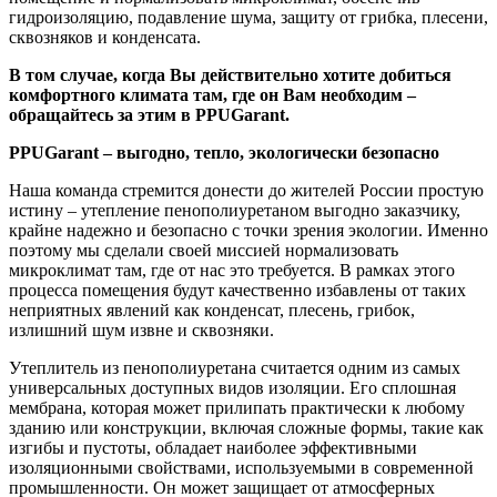
гидроизоляцию, подавление шума, защиту от грибка, плесени,
сквозняков и конденсата.
В том случае, когда Вы действительно хотите добиться
комфортного климата там, где он Вам необходим –
обращайтесь за этим в PPUGarant.
PPUGarant – выгодно, тепло, экологически безопасно
Наша команда стремится донести до жителей России простую
истину – утепление пенополиуретаном выгодно заказчику,
крайне надежно и безопасно с точки зрения экологии. Именно
поэтому мы сделали своей миссией нормализовать
микроклимат там, где от нас это требуется. В рамках этого
процесса помещения будут качественно избавлены от таких
неприятных явлений как конденсат, плесень, грибок,
излишний шум извне и сквозняки.
Утеплитель из пенополиуретана считается одним из самых
универсальных доступных видов изоляции. Его сплошная
мембрана, которая может прилипать практически к любому
зданию или конструкции, включая сложные формы, такие как
изгибы и пустоты, обладает наиболее эффективными
изоляционными свойствами, используемыми в современной
промышленности. Он может защищает от атмосферных