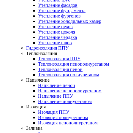
Утепление фасадов
Утепление фундамента
Утепление фургонов
Утепление холодильных камер
Утепление цехов
Утепление цоколя
Утепление чердака
Утепление швов
Гидроизоляция ППУ
Теплоизоляция
Теплоизоляция ППУ
Теплоизоляция пенополиуретаном
Теплоизоляция пеной
Теплоизоляция полиуретаном
Напыление
Напыление пеной
Напыление пенополиуретаном
Напыление ППУ
Напыление полиуретаном
Изоляция
Изоляция ППУ
Изоляция полиуретаном
Изоляция пенополиуретаном
Заливка