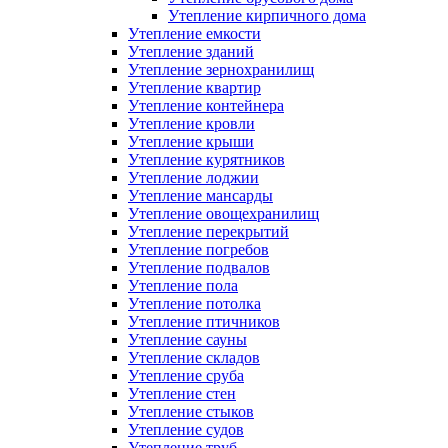
Утепление кирпичного дома
Утепление емкости
Утепление зданий
Утепление зернохранилищ
Утепление квартир
Утепление контейнера
Утепление кровли
Утепление крыши
Утепление курятников
Утепление лоджии
Утепление мансарды
Утепление овощехранилищ
Утепление перекрытий
Утепление погребов
Утепление подвалов
Утепление пола
Утепление потолка
Утепление птичников
Утепление сауны
Утепление складов
Утепление сруба
Утепление стен
Утепление стыков
Утепление судов
Утепление труб