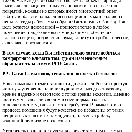
10.000 м2. Ежедневно мы отправляем на объекты бригады
высококвалифицированных специалистов по нанесению
покрытий, каждый из которых имеет многолетний опыт
работы в области напыления изоляционных материалов из
пены. За годы работы мы собрали 9 автономных бригад. Наша
цель остается неизменной – принести тепло в любое
помещение и нормализовать микроклимат, обеспечив
гидроизоляцию, подавление шума, защиту от грибка, плесени,
сквозняков и конденсата.
В том случае, когда Вы действительно хотите добиться
комфортного климата там, где он Вам необходим –
обращайтесь за этим в PPUGarant.
PPUGarant – выгодно, тепло, экологически безопасно
Наша команда стремится донести до жителей России простую
истину – утепление пенополиуретаном выгодно заказчику,
крайне надежно и безопасно с точки зрения экологии. Именно
поэтому мы сделали своей миссией нормализовать
микроклимат там, где от нас это требуется. В рамках этого
процесса помещения будут качественно избавлены от таких
неприятных явлений как конденсат, плесень, грибок,
излишний шум извне и сквозняки.
Утеплитель из пенополиуретана считается одним из самых