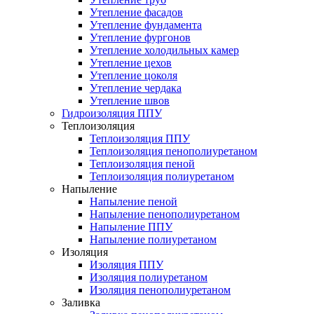
Утепление фасадов
Утепление фундамента
Утепление фургонов
Утепление холодильных камер
Утепление цехов
Утепление цоколя
Утепление чердака
Утепление швов
Гидроизоляция ППУ
Теплоизоляция
Теплоизоляция ППУ
Теплоизоляция пенополиуретаном
Теплоизоляция пеной
Теплоизоляция полиуретаном
Напыление
Напыление пеной
Напыление пенополиуретаном
Напыление ППУ
Напыление полиуретаном
Изоляция
Изоляция ППУ
Изоляция полиуретаном
Изоляция пенополиуретаном
Заливка