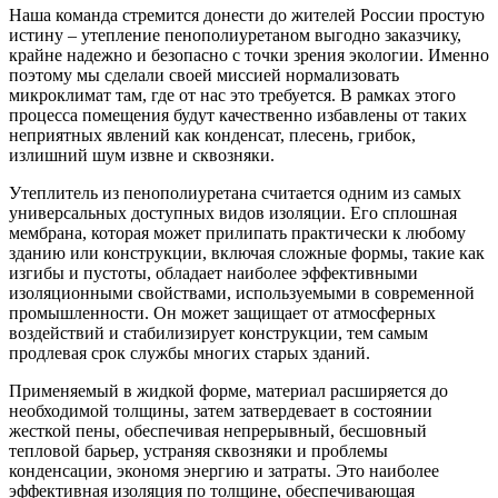
Наша команда стремится донести до жителей России простую
истину – утепление пенополиуретаном выгодно заказчику,
крайне надежно и безопасно с точки зрения экологии. Именно
поэтому мы сделали своей миссией нормализовать
микроклимат там, где от нас это требуется. В рамках этого
процесса помещения будут качественно избавлены от таких
неприятных явлений как конденсат, плесень, грибок,
излишний шум извне и сквозняки.
Утеплитель из пенополиуретана считается одним из самых
универсальных доступных видов изоляции. Его сплошная
мембрана, которая может прилипать практически к любому
зданию или конструкции, включая сложные формы, такие как
изгибы и пустоты, обладает наиболее эффективными
изоляционными свойствами, используемыми в современной
промышленности. Он может защищает от атмосферных
воздействий и стабилизирует конструкции, тем самым
продлевая срок службы многих старых зданий.
Применяемый в жидкой форме, материал расширяется до
необходимой толщины, затем затвердевает в состоянии
жесткой пены, обеспечивая непрерывный, бесшовный
тепловой барьер, устраняя сквозняки и проблемы
конденсации, экономя энергию и затраты. Это наиболее
эффективная изоляция по толщине, обеспечивающая