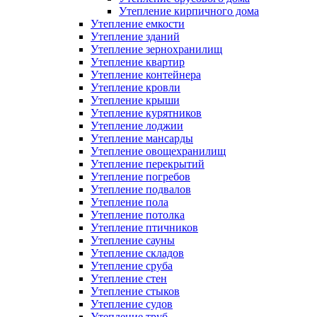
Утепление кирпичного дома
Утепление емкости
Утепление зданий
Утепление зернохранилищ
Утепление квартир
Утепление контейнера
Утепление кровли
Утепление крыши
Утепление курятников
Утепление лоджии
Утепление мансарды
Утепление овощехранилищ
Утепление перекрытий
Утепление погребов
Утепление подвалов
Утепление пола
Утепление потолка
Утепление птичников
Утепление сауны
Утепление складов
Утепление сруба
Утепление стен
Утепление стыков
Утепление судов
Утепление труб