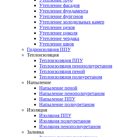
Утепление фасадов
Утепление фундамента
Утепление фургонов
Утепление холодильных камер
Утепление цехов
Утепление цоколя
Утепление чердака
Утепление швов
Гидроизоляция ППУ
Теплоизоляция
Теплоизоляция ППУ
Теплоизоляция пенополиуретаном
Теплоизоляция пеной
Теплоизоляция полиуретаном
Напыление
Напыление пеной
Напыление пенополиуретаном
Напыление ППУ
Напыление полиуретаном
Изоляция
Изоляция ППУ
Изоляция полиуретаном
Изоляция пенополиуретаном
Заливка