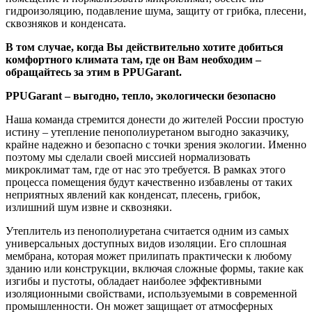
гидроизоляцию, подавление шума, защиту от грибка, плесени,
сквозняков и конденсата.
В том случае, когда Вы действительно хотите добиться
комфортного климата там, где он Вам необходим –
обращайтесь за этим в PPUGarant.
PPUGarant – выгодно, тепло, экологически безопасно
Наша команда стремится донести до жителей России простую
истину – утепление пенополиуретаном выгодно заказчику,
крайне надежно и безопасно с точки зрения экологии. Именно
поэтому мы сделали своей миссией нормализовать
микроклимат там, где от нас это требуется. В рамках этого
процесса помещения будут качественно избавлены от таких
неприятных явлений как конденсат, плесень, грибок,
излишний шум извне и сквозняки.
Утеплитель из пенополиуретана считается одним из самых
универсальных доступных видов изоляции. Его сплошная
мембрана, которая может прилипать практически к любому
зданию или конструкции, включая сложные формы, такие как
изгибы и пустоты, обладает наиболее эффективными
изоляционными свойствами, используемыми в современной
промышленности. Он может защищает от атмосферных