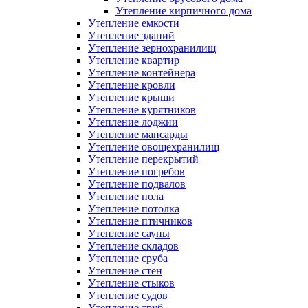
Утепление кирпичного дома
Утепление емкости
Утепление зданий
Утепление зернохранилищ
Утепление квартир
Утепление контейнера
Утепление кровли
Утепление крыши
Утепление курятников
Утепление лоджии
Утепление мансарды
Утепление овощехранилищ
Утепление перекрытий
Утепление погребов
Утепление подвалов
Утепление пола
Утепление потолка
Утепление птичников
Утепление сауны
Утепление складов
Утепление сруба
Утепление стен
Утепление стыков
Утепление судов
Утепление труб