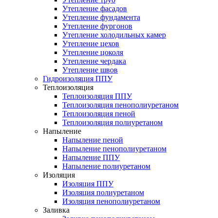
Утепление фасадов
Утепление фундамента
Утепление фургонов
Утепление холодильных камер
Утепление цехов
Утепление цоколя
Утепление чердака
Утепление швов
Гидроизоляция ППУ
Теплоизоляция
Теплоизоляция ППУ
Теплоизоляция пенополиуретаном
Теплоизоляция пеной
Теплоизоляция полиуретаном
Напыление
Напыление пеной
Напыление пенополиуретаном
Напыление ППУ
Напыление полиуретаном
Изоляция
Изоляция ППУ
Изоляция полиуретаном
Изоляция пенополиуретаном
Заливка