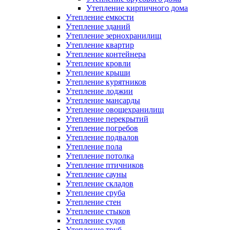
Утепление кирпичного дома
Утепление емкости
Утепление зданий
Утепление зернохранилищ
Утепление квартир
Утепление контейнера
Утепление кровли
Утепление крыши
Утепление курятников
Утепление лоджии
Утепление мансарды
Утепление овощехранилищ
Утепление перекрытий
Утепление погребов
Утепление подвалов
Утепление пола
Утепление потолка
Утепление птичников
Утепление сауны
Утепление складов
Утепление сруба
Утепление стен
Утепление стыков
Утепление судов
Утепление труб