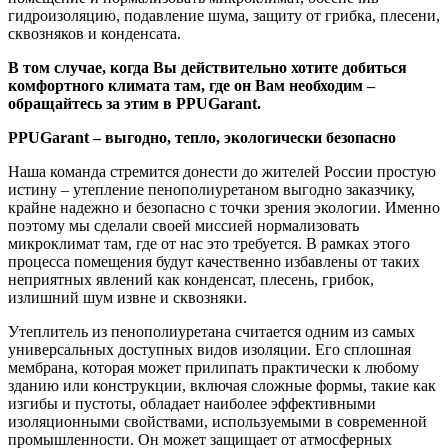
гидроизоляцию, подавление шума, защиту от грибка, плесени,
сквозняков и конденсата.
В том случае, когда Вы действительно хотите добиться
комфортного климата там, где он Вам необходим –
обращайтесь за этим в PPUGarant.
PPUGarant – выгодно, тепло, экологически безопасно
Наша команда стремится донести до жителей России простую
истину – утепление пенополиуретаном выгодно заказчику,
крайне надежно и безопасно с точки зрения экологии. Именно
поэтому мы сделали своей миссией нормализовать
микроклимат там, где от нас это требуется. В рамках этого
процесса помещения будут качественно избавлены от таких
неприятных явлений как конденсат, плесень, грибок,
излишний шум извне и сквозняки.
Утеплитель из пенополиуретана считается одним из самых
универсальных доступных видов изоляции. Его сплошная
мембрана, которая может прилипать практически к любому
зданию или конструкции, включая сложные формы, такие как
изгибы и пустоты, обладает наиболее эффективными
изоляционными свойствами, используемыми в современной
промышленности. Он может защищает от атмосферных