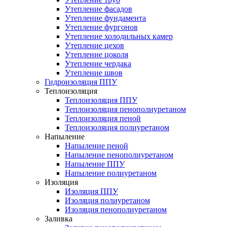
Утепление фасадов
Утепление фундамента
Утепление фургонов
Утепление холодильных камер
Утепление цехов
Утепление цоколя
Утепление чердака
Утепление швов
Гидроизоляция ППУ
Теплоизоляция
Теплоизоляция ППУ
Теплоизоляция пенополиуретаном
Теплоизоляция пеной
Теплоизоляция полиуретаном
Напыление
Напыление пеной
Напыление пенополиуретаном
Напыление ППУ
Напыление полиуретаном
Изоляция
Изоляция ППУ
Изоляция полиуретаном
Изоляция пенополиуретаном
Заливка