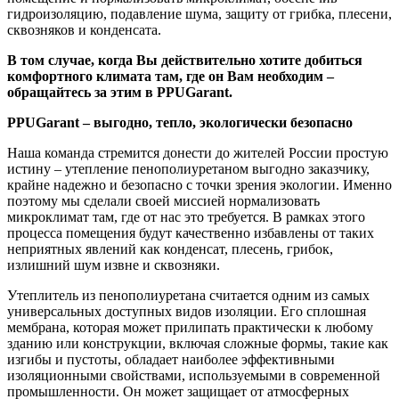
гидроизоляцию, подавление шума, защиту от грибка, плесени,
сквозняков и конденсата.
В том случае, когда Вы действительно хотите добиться
комфортного климата там, где он Вам необходим –
обращайтесь за этим в PPUGarant.
PPUGarant – выгодно, тепло, экологически безопасно
Наша команда стремится донести до жителей России простую
истину – утепление пенополиуретаном выгодно заказчику,
крайне надежно и безопасно с точки зрения экологии. Именно
поэтому мы сделали своей миссией нормализовать
микроклимат там, где от нас это требуется. В рамках этого
процесса помещения будут качественно избавлены от таких
неприятных явлений как конденсат, плесень, грибок,
излишний шум извне и сквозняки.
Утеплитель из пенополиуретана считается одним из самых
универсальных доступных видов изоляции. Его сплошная
мембрана, которая может прилипать практически к любому
зданию или конструкции, включая сложные формы, такие как
изгибы и пустоты, обладает наиболее эффективными
изоляционными свойствами, используемыми в современной
промышленности. Он может защищает от атмосферных