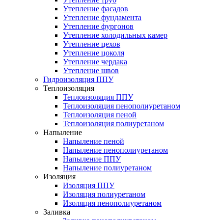
Утепление фасадов
Утепление фундамента
Утепление фургонов
Утепление холодильных камер
Утепление цехов
Утепление цоколя
Утепление чердака
Утепление швов
Гидроизоляция ППУ
Теплоизоляция
Теплоизоляция ППУ
Теплоизоляция пенополиуретаном
Теплоизоляция пеной
Теплоизоляция полиуретаном
Напыление
Напыление пеной
Напыление пенополиуретаном
Напыление ППУ
Напыление полиуретаном
Изоляция
Изоляция ППУ
Изоляция полиуретаном
Изоляция пенополиуретаном
Заливка